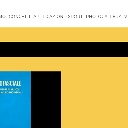
AMO
CONCETTI
APPLICAZIONI
SPORT
PHOTOGALLERY
V
obre, 2023