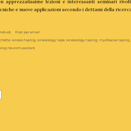
n apprezzatissime lezioni e interessanti seminari rivol
cniche e nuove applicazioni secondo i dettami della ricerca
ndividi
Post per email
chette:
kinesio taping
kinesiology tape
kinesiology taping
myofascial taping
ping neuromuscolare