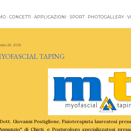
AMO
CONCETTI
APPLICAZIONI
SPORT
PHOTOGALLERY
V
osto 29, 2013
YOFASCIAL TAPING
 Dott. Giovanni Postiglione, Fisioterapista laureatosi press
Annunzio" di Chieti, e Posturologo specializzatosi presso