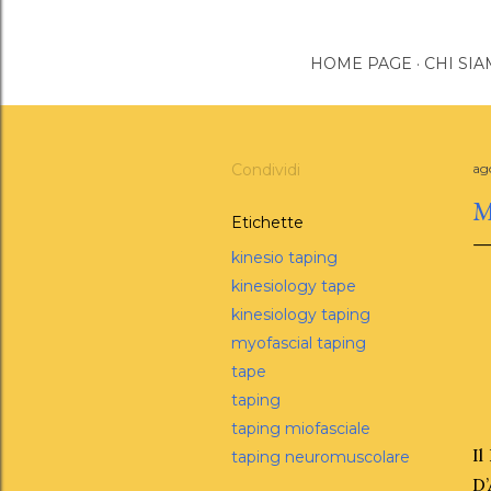
HOME PAGE
CHI SI
Condividi
ag
M
Etichette
kinesio taping
kinesiology tape
kinesiology taping
myofascial taping
tape
taping
taping miofasciale
Il
taping neuromuscolare
D’