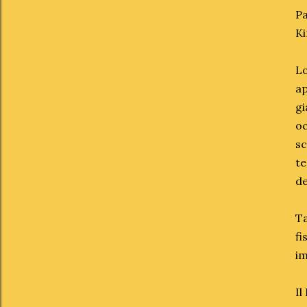
Pa
Ki
Lo
ap
gi
oc
sc
te
de
Ta
fi
im
Il