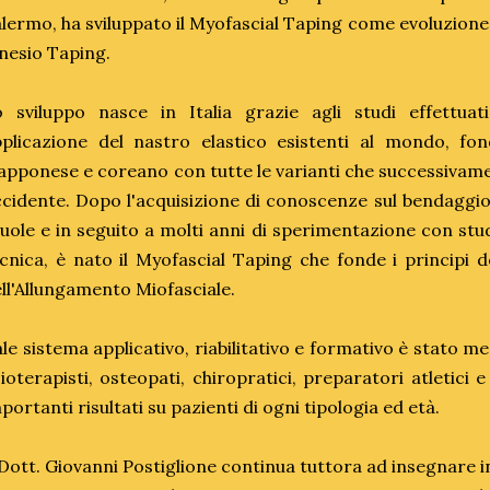
lermo, ha sviluppato il Myofascial Taping come evoluzione a
nesio Taping.
 sviluppo nasce in Italia grazie agli studi effettuat
plicazione del nastro elastico esistenti al mondo, fond
apponese e coreano con tutte le varianti che successivam
cidente. Dopo l'acquisizione di conoscenze sul bendaggi
uole e in seguito a molti anni di sperimentazione con st
cnica, è nato il Myofascial Taping che fonde i principi d
ll'Allungamento Miofasciale.
le sistema applicativo, riabilitativo e formativo è stato me
sioterapisti, osteopati, chiropratici, preparatori atletici 
portanti risultati su pazienti di ogni tipologia ed età.
 Dott. Giovanni Postiglione continua tuttora ad insegnare in